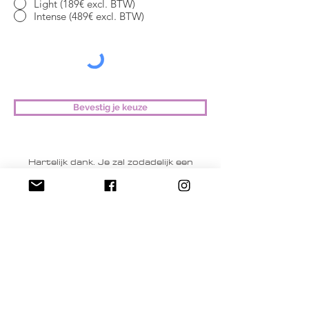
Light (189€ excl. BTW)
Intense (489€ excl. BTW)
Bevestig je keuze
Hartelijk dank. Je zal zodadelijk een
betaallink ontvangen voor de
gekozen workshop. Na ontvangst
betaling sturen we je de link naar de
door jouw gekozen workshop door.
IDS-ARCHITECT
Inge De Saedeleir
9280 Lebbeke