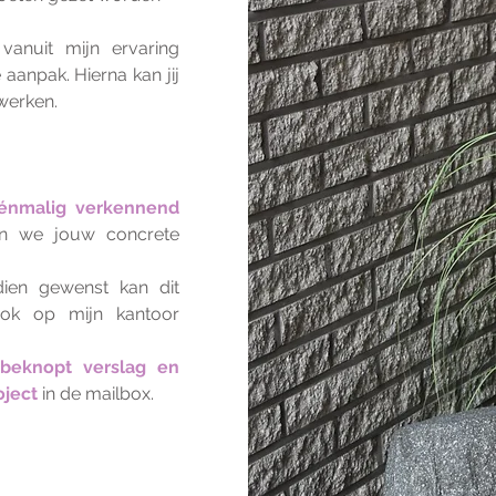
vanuit mijn ervaring
e aanpak.
Hierna kan jij
werken.
énmalig verkennend
in we jouw concrete
ndien gewenst kan dit
ook op mijn kantoor
beknopt verslag en
oject
in de mailbox.