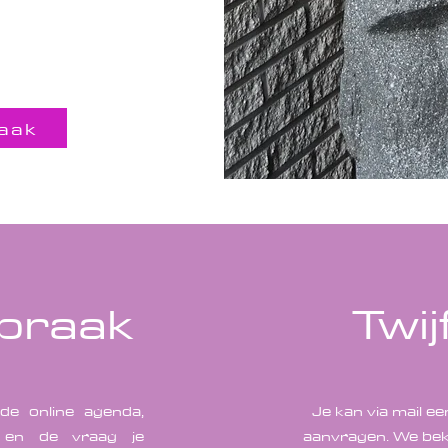
aak
spraak
Twij
de online agenda,
Je kan via mail e
k en de vraag je
aanvragen. We bekij