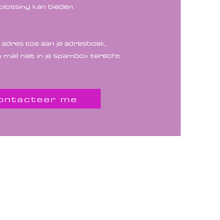
plossing kan bieden.
 adres toe aan je adresboek,
 mail niet in je spambox terecht.
ontacteer me