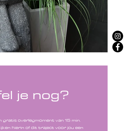
fel je nog?
en gratis overlegmoment van 15 min.
ken hierin of dit traject voor jou een