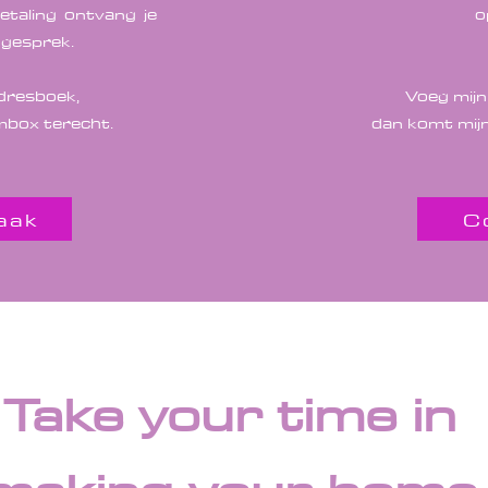
etaling ontvang je
o
 gesprek.
adresboek,
Voeg mijn
ambox terecht.
dan komt mijn
aak
C
Take your time in