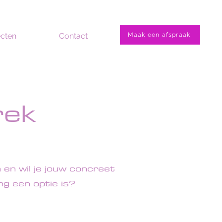
ecten
Contact
Maak een afspraak
rek
 en wil je jouw concreet
g een optie is?