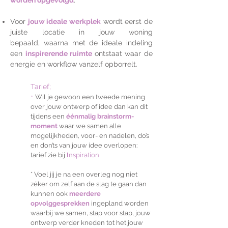
worden opgevolgd
.
Voor
jouw ideale
werkplek
wordt eerst de
juiste locatie in jouw woning
bepaald,
waarna met de ideale indeling
een
inspirerende ruimte
ontstaat
waar de
energie en workflow vanzelf opborrelt.
Tarief;
*
Wil je gewoon een tweede mening
over jouw ontw
erp
of idee dan kan dit
tijdens een
éénmalig brainstorm-
moment
waar we samen
alle
mogelijkheden, voor- en nadelen, do’s
en don’ts van jouw idee overlopen:
tarief zie bij
I
nspiration
* Voel jij je na een overleg nog niet
zéker om zelf aan de slag te gaan dan
kunnen ook
meerdere
opvolggesprekken
ingepland worden
waarbij we samen, stap voor stap
,
jouw
ontwerp verder kneden tot het jouw