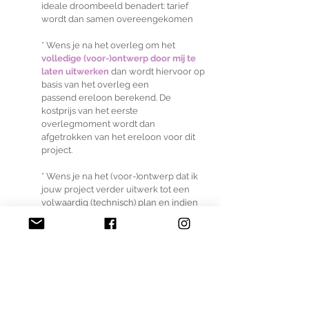
ideale droombeeld benadert: tarief
wordt dan samen overeengekomen
* Wens je na het overleg om het
volledige (voor-)ontwerp door mij te
laten uitwerken
dan wordt hiervoor op
basis van het overleg een
passend
ereloon berekend. De
kostprijs van het eerste
overlegmoment wordt dan
afgetrokken van het ereloon voor dit
project.
* Wens je na het (voor-)ontwerp dat ik
jouw project verder uitwerk tot een
volwaardig (technisch) plan en i
ndien
het ontwerp vergunningsplichtig is, ik
ook de aanvraag van de
omgevingsvergunning en de
opvolging van de werken
opneem, kan
er ook gekozen worden voor een
totaal pakket
. Het ereloon wordt dan
op basis van het concrete ontwerp
berekend.